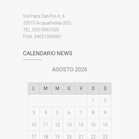
Via Papa San Pio X, 6
25010 Acquafredda (BS)
TEL: 030/9967305
P.IVA: 04051560987
CALENDARIO NEWS
AGOSTO 2026
L
M
M
G
V
S
D
1
2
3
4
5
6
7
8
9
10
11
12
13
14
15
16
17
18
19
20
21
22
23