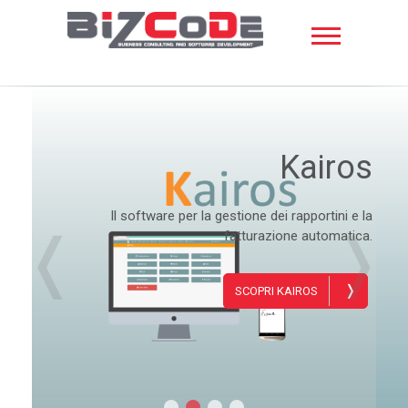
S
k
i
p
BizCoDe
t
o
c
o
Kairos
n
t
e
Il software per la gestione dei rapportini e la
n
❬
❭
fatturazione automatica.
t
❭
SCOPRI KAIROS